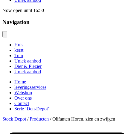
Uniek aanbod
Now open
until 16:50
Navigation
Huis
kerst
Tuin
Uniek aanbod
Dier & Plezier
Uniek aanbod
Home
leveringsservices
Webshop
Over ons
Contact
Serie ‘Den-Depot’
Stock Depot
/
Producten
/
Olifanten Horen, zien en zwijgen